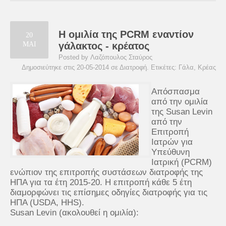
Η ομιλία της PCRM εναντίον
20
ΜΑΙ
γάλακτος - κρέατος
Posted by Λαζόπουλος Σταύρος
Δημοσιεύτηκε στις 20-05-2014 σε
Διατροφή
. Ετικέτες:
Γάλα
,
Κρέας
Απόσπασμα
από την ομιλία
της Susan Levin
από την
Επιτροπή
Ιατρών για
Υπεύθυνη
Ιατρική (PCRM)
ενώπιον της επιτροπής συστάσεων διατροφής της
ΗΠΑ για τα έτη 2015-20. Η επιτροπή κάθε 5 έτη
διαμορφώνει τις επίσημες οδηγίες διατροφής για τις
ΗΠΑ (USDA, HHS).
Susan Levin (ακολουθεί η ομιλία):