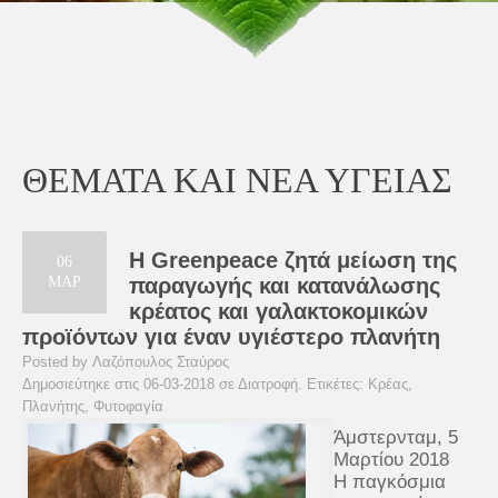
ΘΕΜΑΤΑ ΚΑΙ ΝΕΑ ΥΓΕΙΑΣ
Η Greenpeace ζητά μείωση της
06
ΜΑΡ
παραγωγής και κατανάλωσης
κρέατος και γαλακτοκομικών
προϊόντων για έναν υγιέστερο πλανήτη
Posted by Λαζόπουλος Σταύρος
Δημοσιεύτηκε στις 06-03-2018 σε
Διατροφή
. Ετικέτες:
Κρέας
,
Πλανήτης
,
Φυτοφαγία
Άμστερνταμ, 5
Μαρτίου 2018
Η παγκόσμια