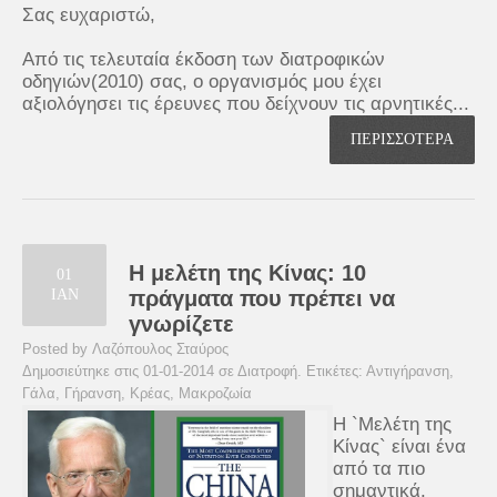
Σας ευχαριστώ,
Από τις τελευταία έκδοση των διατροφικών
οδηγιών(2010) σας, ο οργανισμός μου έχει
αξιολόγησει τις έρευνες που δείχνουν τις αρνητικές...
ΠΕΡΙΣΣΟΤΕΡΑ
Η μελέτη της Κίνας: 10
01
ΙΑΝ
πράγματα που πρέπει να
γνωρίζετε
Posted by Λαζόπουλος Σταύρος
Δημοσιεύτηκε στις 01-01-2014 σε
Διατροφή
. Ετικέτες:
Αντιγήρανση
,
Γάλα
,
Γήρανση
,
Κρέας
,
Μακροζωία
Η `Μελέτη της
Κίνας` είναι ένα
από τα πιο
σημαντικά,