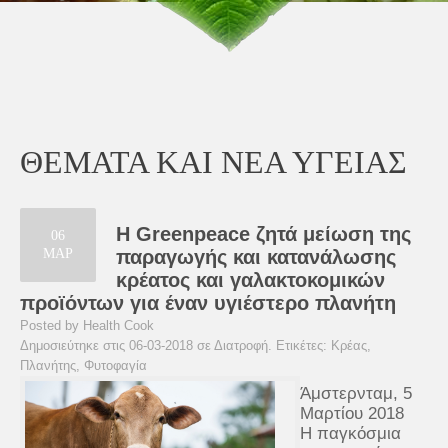
ΘΕΜΑΤΑ ΚΑΙ ΝΕΑ ΥΓΕΙΑΣ
Η Greenpeace ζητά μείωση της
06
ΜΑΡ
παραγωγής και κατανάλωσης
κρέατος και γαλακτοκομικών
προϊόντων για έναν υγιέστερο πλανήτη
Posted by Health Cook
Δημοσιεύτηκε στις 06-03-2018 σε
Διατροφή
. Ετικέτες:
Κρέας
,
Πλανήτης
,
Φυτοφαγία
Άμστερνταμ, 5
Μαρτίου 2018
Η παγκόσμια