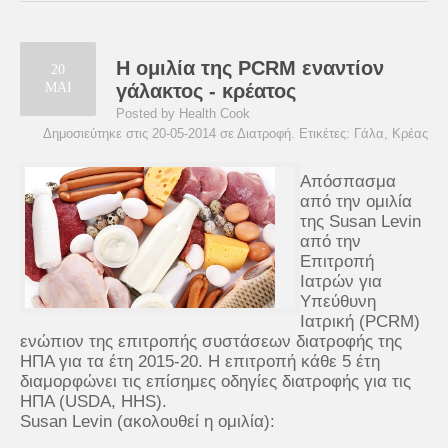
Η ομιλία της PCRM εναντίον
20
ΜΑΙ
γάλακτος - κρέατος
Posted by Health Cook
Δημοσιεύτηκε στις 20-05-2014 σε
Διατροφή
. Ετικέτες:
Γάλα
,
Κρέας
Απόσπασμα
από την ομιλία
της Susan Levin
από την
Επιτροπή
Ιατρών για
Υπεύθυνη
Ιατρική (PCRM)
ενώπιον της επιτροπής συστάσεων διατροφής της
ΗΠΑ για τα έτη 2015-20. Η επιτροπή κάθε 5 έτη
διαμορφώνει τις επίσημες οδηγίες διατροφής για τις
ΗΠΑ (USDA, HHS).
Susan Levin (ακολουθεί η ομιλία):