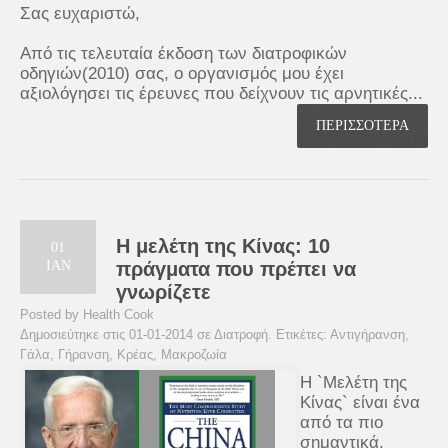
Σας ευχαριστώ,
Από τις τελευταία έκδοση των διατροφικών
οδηγιών(2010) σας, ο οργανισμός μου έχει
αξιολόγησει τις έρευνες που δείχνουν τις αρνητικές...
ΠΕΡΙΣΣΟΤΕΡΑ
Η μελέτη της Κίνας: 10
01
ΙΑΝ
πράγματα που πρέπει να
γνωρίζετε
Posted by Health Cook
Δημοσιεύτηκε στις 01-01-2014 σε
Διατροφή
. Ετικέτες:
Αντιγήρανση
,
Γάλα
,
Γήρανση
,
Κρέας
,
Μακροζωία
Η `Μελέτη της
Κίνας` είναι ένα
από τα πιο
σημαντικά,