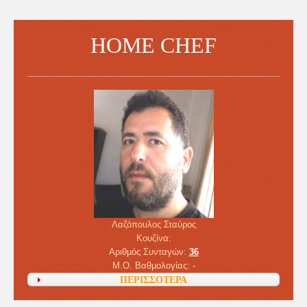
HOME CHEF
Λαζόπουλος Σταύρος
Κουζίνα:
Αριθμός Συνταγών:
36
M.O. Βαθμολογίας: -
ΠΕΡΙΣΣΟΤΕΡΑ