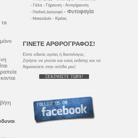
- Γάλα
- Γήρανση
- Αντιγήρανση
- Φυτοφαγία
- Παιδική Διατροφή
- Κρέας
- Μακροζωία
 τα
 μόνο
ΓΙΝΕΤΕ ΑΡΘΡΟΓΡΑΦΟΣ!
Είστε ειδικός υγείας ή διαιτολόγος;
ένη
Ζητήστε να γίνεται και εσείς εκδότης και να
ται
δημοσιεύετε στην σελίδα μας!
εραπεία
ΞΕΚΙΝΗΣΤΕ ΤΩΡΑ!
σκονται
αβήτη
νδυνοι