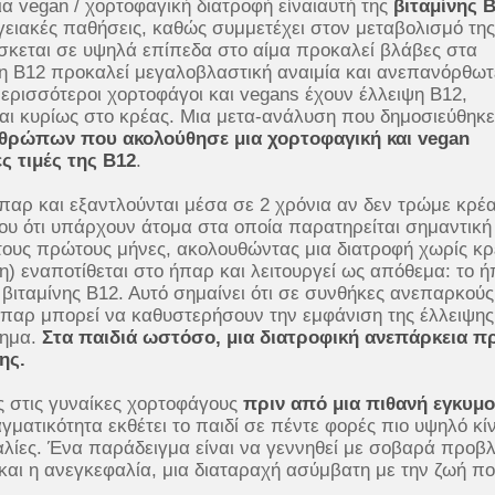
ια vegan / χορτοφαγική διατροφή είναιαυτή της
βιταμίνης 
γγειακές παθήσεις, καθώς συμμετέχει στον μεταβολισμό της
ίσκεται σε υψηλά επίπεδα στο αίμα προκαλεί βλάβες στα
η Β12 προκαλεί μεγαλοβλαστική αναιμία και ανεπανόρθωτ
ερισσότεροι χορτοφάγοι και vegans έχουν έλλειψη Β12,
εται κυρίως στο κρέας. Μια μετα-ανάλυση που δημοσιεύθηκε
θρώπων που ακολούθησε μια χορτοφαγική και vegan
ς τιμές της Β12
.
αρ και εξαντλούνται μέσα σε 2 χρόνια αν δεν τρώμε κρέα
ένου ότι υπάρχουν άτομα στα οποία παρατηρείται σημαντικ
 τους πρώτους μήνες, ακολουθώντας μια διατροφή χωρίς κρ
νη) εναποτίθεται στο ήπαρ και λειτουργεί ως απόθεμα: το 
 βιταμίνης Β12. Αυτό σημαίνει ότι σε συνθήκες ανεπαρκούς
παρ μπορεί να καθυστερήσουν την εμφάνιση της έλλειψης
τημα.
Στα παιδιά ωστόσο, μια διατροφική ανεπάρκεια π
ης.
ές στις γυναίκες χορτοφάγους
πριν από μια πιθανή εγκυμ
γματικότητα εκθέτει το παιδί σε πέντε φορές πιο υψηλό κί
αλίες. Ένα παράδειγμα είναι να γεννηθεί με σοβαρά προβ
και η ανεγκεφαλία, μια διαταραχή ασύμβατη με την ζωή π