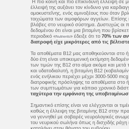
Η πιο κοινή και πιο επικίνδυνη έλλειψη σε μ
έλλειψή της αυξάνει τον κίνδυνο για καρδια
ομοκυστεΐνης, ενός αμινοξέους που όταν βρ
τοιχώματα των αιμοφόρων αγγείων. Επίσης 
βλάβες στο νευρικό σύστημα. Δυστυχώς οι π
δεδομένου ότι είναι μια βιταμίνη που βρίσκ
περιοδικό «
» έδειξε ότι το
70% των αν
Nutrients
διατροφή είχε μικρότερες από τις βέλτιστε
Τα αποθέματα Β12 μας αποθηκεύονται στο ήπ
δύο έτη είναι υποκειμενική εκτίμηση δεδομ
των τιμών της Β12 στο αίμα ακόμα και μετά
και υδατοδιαλυτή, η βιταμίνη Β12 (κοβαλαμί
ενός ενήλικου περιέχει μέχρι 3000-5000 mcg
διατροφικής πρόσληψης τα αποθέματα στο ή
των συμπτωμάτων για κάποιο χρονικό διάσ
ταχύτερα την εμφάνιση της υποβιταμίνωσ
Σημαντικό επίσης είναι να ελέγχονται οι τιμ
καθώς η έλλειψη της βιταμίνης Β12 στην πρα
να γεννηθεί με σοβαρές νευρολογικές ανωμ
του νευρικού σωλήνα όπως η δισχιδής ράχη 
καταλήγει στον θάνατο του εμβρύου.