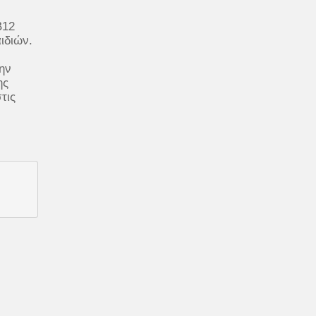
Β12
ιδιών.
ην
ης
τις