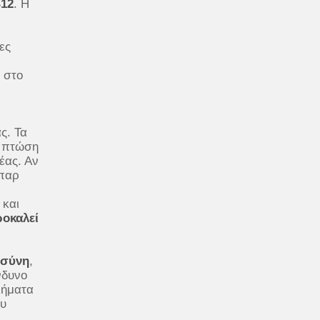
Β12
. Η
ες
 στο
ς. Τα
ή πτώση
έας. Αν
ήπαρ
 και
ροκαλεί
οσύνη
,
νδυνο
λήματα
ου