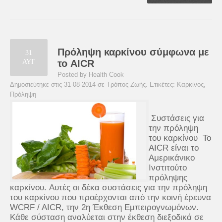
Πρόληψη καρκίνου σύμφωνα με
31
ΑΥΓ
το AICR
Posted by Health Cook
Δημοσιεύτηκε στις 31-08-2014 σε
Τρόπος Ζωής
. Ετικέτες:
Καρκίνος
,
Πρόληψη
Συστάσεις για
την πρόληψη
του καρκίνου To
AICR είναι το
Αμερικάνικο
Ινστιτούτο
πρόληψης
καρκίνου. Αυτές οι δέκα συστάσεις για την πρόληψη
του καρκίνου που προέρχονται από την κοινή έρευνα
WCRF / AICR, την 2η Έκθεση Εμπειρογνωμόνων.
Κάθε σύσταση αναλύεται στην έκθεση διεξοδικά σε