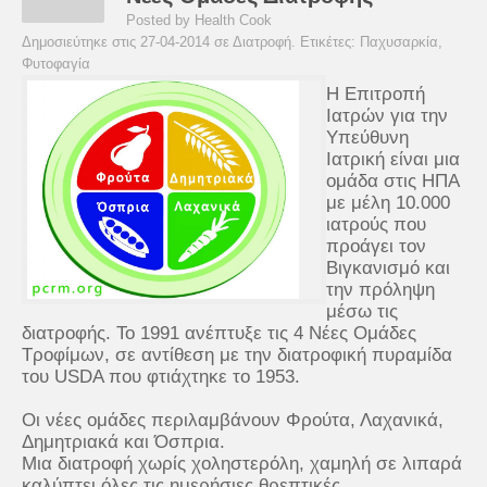
Posted by Health Cook
Δημοσιεύτηκε στις 27-04-2014 σε
Διατροφή
. Ετικέτες:
Παχυσαρκία
,
Φυτοφαγία
Η Επιτροπή
Ιατρών για την
Υπεύθυνη
Ιατρική είναι μια
ομάδα στις ΗΠΑ
με μέλη 10.000
ιατρούς που
προάγει τον
Βιγκανισμό και
την πρόληψη
μέσω τις
διατροφής. Το 1991 ανέπτυξε τις 4 Νέες Ομάδες
Τροφίμων, σε αντίθεση με την διατροφική πυραμίδα
του USDA που φτιάχτηκε το 1953.
Οι νέες ομάδες περιλαμβάνουν Φρούτα, Λαχανικά,
Δημητριακά και Όσπρια.
Μια διατροφή χωρίς χοληστερόλη, χαμηλή σε λιπαρά
καλύπτει όλες τις ημερήσιες θρεπτικές...