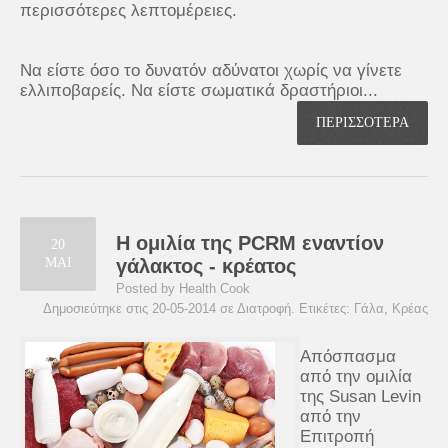
περισσότερες λεπτομέρειες.
Να είστε όσο το δυνατόν αδύνατοι χωρίς να γίνετε
ελλιποβαρείς. Να είστε σωματικά δραστήριοι...
ΠΕΡΙΣΣΟΤΕΡΑ
Η ομιλία της PCRM εναντίον
20
ΜΑΙ
γάλακτος - κρέατος
Posted by Health Cook
Δημοσιεύτηκε στις 20-05-2014 σε
Διατροφή
. Ετικέτες:
Γάλα
,
Κρέας
Απόσπασμα
από την ομιλία
της Susan Levin
από την
Επιτροπή