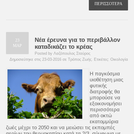
ΠΕΡΙΣΣΟΤΕΡΑ
Νέα έρευνα για το περιβάλλον
23
ΜΑΡ
καταδικάζει το κρέας
Posted by Λαζόπουλος Σταύρος
Δημοσιεύτηκε στις 23-03-2016 σε
Τρόπος Ζωής
. Ετικέτες:
Οικολογία
Η παγκόσμια
υιοθέτηση μιας
φυτικής
διατροφής θα
μπορούσε να
εξοικονομήσει
περισσότερα
από οκτώ
εκατομμύρια
ζωές μέχρι το 2050 και να μειώσει τις εκπομπές
αερίων του θερμοκηπίου κατά τα 2/3, σύμφωνα με