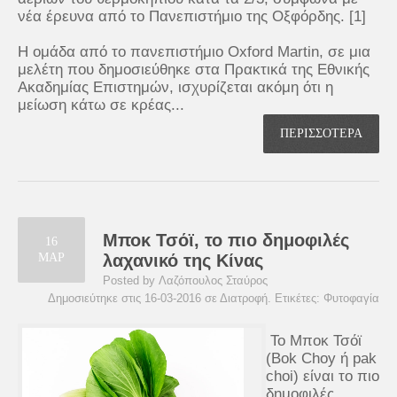
νέα έρευνα από το Πανεπιστήμιο της Οξφόρδης. [1]
Η ομάδα από το πανεπιστήμιο Oxford Martin, σε μια
μελέτη που δημοσιεύθηκε στα Πρακτικά της Εθνικής
Ακαδημίας Επιστημών, ισχυρίζεται ακόμη ότι η
μείωση κάτω σε κρέας...
ΠΕΡΙΣΣΟΤΕΡΑ
Μποκ Τσόϊ, το πιο δημοφιλές
16
ΜΑΡ
λαχανικό της Κίνας
Posted by Λαζόπουλος Σταύρος
Δημοσιεύτηκε στις 16-03-2016 σε
Διατροφή
. Ετικέτες:
Φυτοφαγία
Το Μποκ Τσόϊ
(Bok Choy ή pak
choi) είναι το πιο
δημοφιλές