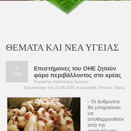
ΘΕΜΑΤΑ ΚΑΙ ΝΕΑ ΥΓΕΙΑΣ
Επιστήμονες του ΟΗΕ ζητούν
01
ΙΟΥΝ
φόρο περιβάλλοντος στο κρέας
Posted by Λαζόπουλος Σταύρος
Δημοσιεύτηκε στις 01-06-2016 σε
Διατροφή
. Ετικέτες:
Κρέας
- Οι άνθρωποι
θα μπορούσαν
να
αποθαρρυνθούν
από την
κατανάλωση