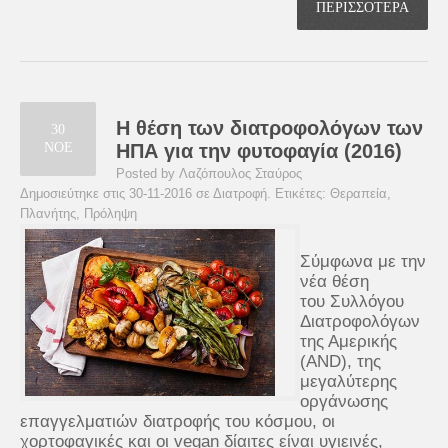
ΠΕΡΙΣΣΟΤΕΡΑ
Η θέση των διατροφολόγων των
30
ΝΟΕ
ΗΠΑ για την φυτοφαγία (2016)
Posted by Λαζόπουλος Σταύρος
Δημοσιεύτηκε στις 30-11-2016 σε
Διατροφή
. Ετικέτες:
Θεραπεία
,
Πλανήτης
,
Πρόληψη
Σύμφωνα με την
νέα θέση
του Συλλόγου
Διατροφολόγων
της Αμερικής
(AND), της
μεγαλύτερης
οργάνωσης
επαγγελματιών διατροφής του κόσμου, οι
χορτοφαγικές και οι vegan δίαιτες είναι υγιεινές,