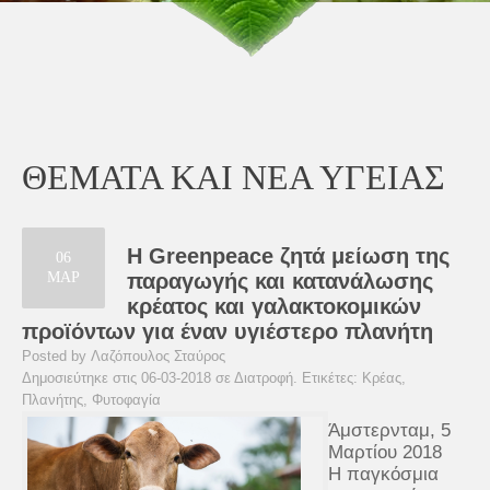
ΘΕΜΑΤΑ ΚΑΙ ΝΕΑ ΥΓΕΙΑΣ
Η Greenpeace ζητά μείωση της
06
ΜΑΡ
παραγωγής και κατανάλωσης
κρέατος και γαλακτοκομικών
προϊόντων για έναν υγιέστερο πλανήτη
Posted by Λαζόπουλος Σταύρος
Δημοσιεύτηκε στις 06-03-2018 σε
Διατροφή
. Ετικέτες:
Κρέας
,
Πλανήτης
,
Φυτοφαγία
Άμστερνταμ, 5
Μαρτίου 2018
Η παγκόσμια