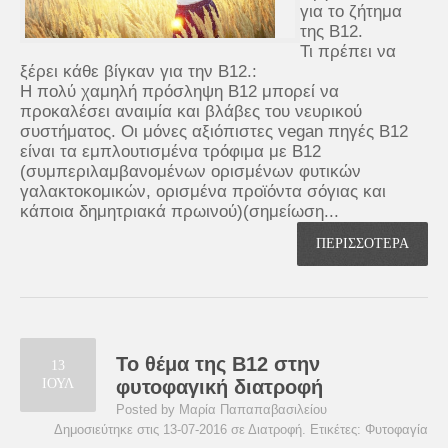
για το ζήτημα
της Β12.
Τι πρέπει να
ξέρει κάθε βίγκαν για την Β12.:
Η πολύ χαμηλή πρόσληψη Β12 μπορεί να
προκαλέσει αναιμία και βλάβες του νευρικού
συστήματος. Οι μόνες αξιόπιστες vegan πηγές Β12
είναι τα εμπλουτισμένα τρόφιμα με Β12
(συμπεριλαμβανομένων ορισμένων φυτικών
γαλακτοκομικών, ορισμένα προϊόντα σόγιας και
κάποια δημητριακά πρωινού)(σημείωση...
ΠΕΡΙΣΣΟΤΕΡΑ
Το θέμα της Β12 στην
13
ΙΟΥΛ
φυτοφαγική διατροφή
Posted by Μαρία Παπαπαβασιλείου
Δημοσιεύτηκε στις 13-07-2016 σε
Διατροφή
. Ετικέτες:
Φυτοφαγία