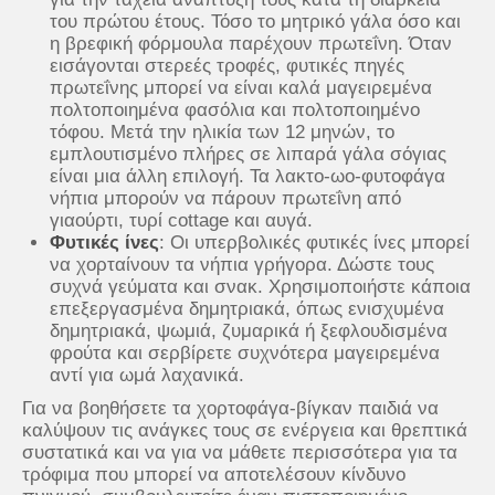
του πρώτου έτους. Τόσο το μητρικό γάλα όσο και
η βρεφική φόρμουλα παρέχουν πρωτεΐνη. Όταν
εισάγονται στερεές τροφές, φυτικές πηγές
πρωτεΐνης μπορεί να είναι καλά μαγειρεμένα
πολτοποιημένα φασόλια και πολτοποιημένο
τόφου. Μετά την ηλικία των 12 μηνών, το
εμπλουτισμένο πλήρες σε λιπαρά γάλα σόγιας
είναι μια άλλη επιλογή. Τα λακτο-ωο-φυτοφάγα
νήπια μπορούν να πάρουν πρωτεΐνη από
γιαούρτι, τυρί cottage και αυγά.
Φυτικές ίνες
: Οι υπερβολικές φυτικές ίνες μπορεί
να χορταίνουν τα νήπια γρήγορα. Δώστε τους
συχνά γεύματα και σνακ. Χρησιμοποιήστε κάποια
επεξεργασμένα δημητριακά, όπως ενισχυμένα
δημητριακά, ψωμιά, ζυμαρικά ή ξεφλουδισμένα
φρούτα και σερβίρετε συχνότερα μαγειρεμένα
αντί για ωμά λαχανικά.
Για να βοηθήσετε τα χορτοφάγα-βίγκαν παιδιά να
καλύψουν τις ανάγκες τους σε ενέργεια και θρεπτικά
συστατικά και να για να μάθετε περισσότερα για τα
τρόφιμα που μπορεί να αποτελέσουν κίνδυνο