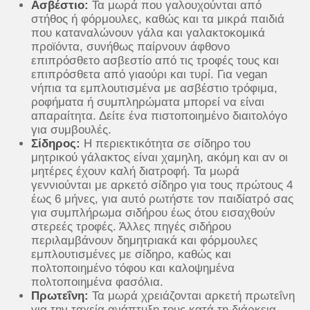
Ασβέστιο:
Τα μωρά που γαλουχούνται από
στήθος ή φόρμουλες, καθώς και τα μικρά παιδιά
που καταναλώνουν γάλα και γαλακτοκομικά
προϊόντα, συνήθως παίρνουν άφθονο
επιπρόσθετο ασβεστίο από τις τροφές τους και
επιπρόσθετα από γιαούρι και τυρί. Για vegan
νήπια τα εμπλουτισμένα με ασβέστιο τρόφιμα,
ροφήματα ή συμπληρώματα μπορεί να είναι
απαραίτητα. Δείτε ένα πιστοποιημένο διαιτολόγο
για συμβουλές.
Σίδηρος:
Η περιεκτικότητα σε σίδηρο του
μητρικού γάλακτος είναι χαμηλη, ακόμη και αν οι
μητέρες έχουν καλή διατροφή. Τα μωρά
γεννιούνται με αρκετό σίδηρο για τους πρώτους 4
έως 6 μήνες, για αυτό ρωτήστε τον παιδίατρό σας
για συμπλήρωμα σιδήρου έως ότου εισαχθούν
στερεές τροφές. Άλλες πηγές σιδήρου
περιλαμβάνουν δημητριακά και φόρμουλες
εμπλουτισμένες με σίδηρο, καθώς και
πολτοποιημένο τόφου και καλοψημένα
πολτοποιημένα φασόλια.
Πρωτεΐνη:
Τα μωρά χρειάζονται αρκετή πρωτεΐνη
για την ταχεία ανάπτυξη τους κατά τη διάρκεια