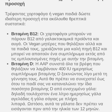
προσοχή
Τρέφοντας χορτοφάγα ή vegan παιδιά δώστε
ιδιαίτερη προσοχή στα ακόλουθα θρεπτικά
συστατικά:
Βιταμίνη Β12:
Οι χορτοφάγοι μπορούν να
πάρουν Β12 από γαλακτοκομικά προϊόντα και
αυγά. Οι Vegan μητέρες που θηλάζουν αλλά και
τα παιδιά τους, χρειάζονται μια καλή πηγή Β12 και
μπορεί να απαιτούν ένα συμπλήρωμα εκτός από
τις εμπλουτισμένες πηγές με αυτήν την βιταμίνη.
Βιταμίνη D:
Η AAP συνιστά όλα τα βρέφη που
θηλάζουν να λαμβάνουν 400 IU ημερησίως
συμπλήρωμα βιταμίνης D ξεκινώντας λίγο μετά τη
γέννηση τους. Αυτό θα πρέπει να συνεχιστεί έως
ότου το παιδί σας να καταναλώνει την ίδια
ποσότητα βιταμίνης D από ενισχυμένο γάλα:
δηλαδή τουλάχιστον ένα λίτρο ημερησίως γάλα
αγελάδας ή γάλα σόγιας με πλήρη
λιπαρά. Ωστόσο, αυτά τα γάλατα δεν πρέπει να
εισάγονται πριν από την ηλικία των 12 μηνών.