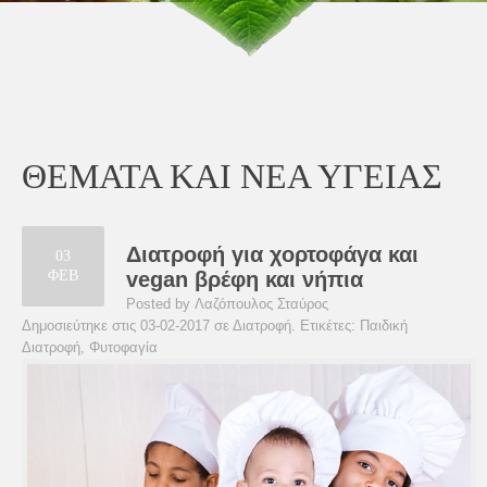
ΘΕΜΑΤΑ ΚΑΙ ΝΕΑ ΥΓΕΙΑΣ
Διατροφή για χορτοφάγα και
03
ΦΕΒ
vegan βρέφη και νήπια
Posted by Λαζόπουλος Σταύρος
Δημοσιεύτηκε στις 03-02-2017 σε
Διατροφή
. Ετικέτες:
Παιδική
Διατροφή
,
Φυτοφαγία